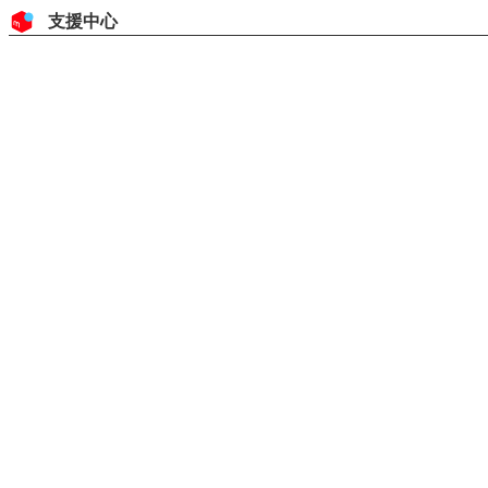
跳至內容
頁首
支援中心
主要內容