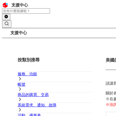
跳至內容
頁首
支援中心
搜尋
頁面路徑
支援中心
側邊欄
按類別搜尋
主要內
美國
服務、功能
請讓
帳號
關於
商品的購買、交易
※在
※洽
系統需求、通知、故障
活動、優惠券